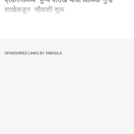
शाखेकडून चौकशी सुरू
Written By :
abp majha web team
20 Dec 2023 02:45 PM (IST)
रेमडेसिव्हीर प्रकरणामध्ये पुण्य पारीख यांची आर्थिक गुन्हे शाखेकडून
चौकशी सुरू
SPONSORED LINKS BY TABOOLA
पुण्य पारीख ठाकरे गटाच्या नेत्याच्या निकटवर्तीय असल्याची माहिती
एका खाजगी कंपनीला कंत्राट देण्यासाठी मुख्य भुमिका बजावल्याचा आरोप
पुण्य पारीख राजकीय नेते,महापालिका अधिकारी यांच्यातील दुवा
Maharashtra
Remdesivir Case
Punya Parikh
Tags :
JOIN US ON
Whatsapp
Telegram