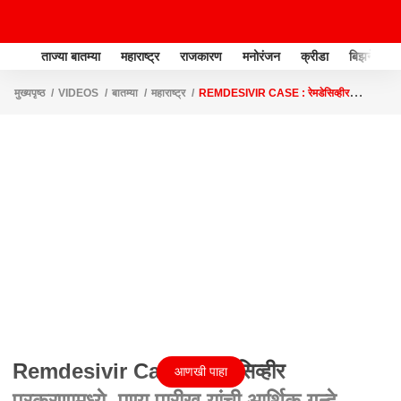
ताज्या बातम्या
महाराष्ट्र
राजकारण
मनोरंजन
क्रीडा
बिझनेस
मुख्यपृष्ठ
VIDEOS
बातम्या
महाराष्ट्र
REMDESIVIR CASE : रेमडेसिव्हीर
प्रकरणामध्ये पुण्य पारीख यांची आर्थिक गुन्हे शाखेकडून चौकशी सुरू
Remdesivir Case : रेमडेसिव्हीर
आणखी पाहा
प्रकरणामध्ये पुण्य पारीख यांची आर्थिक गुन्हे