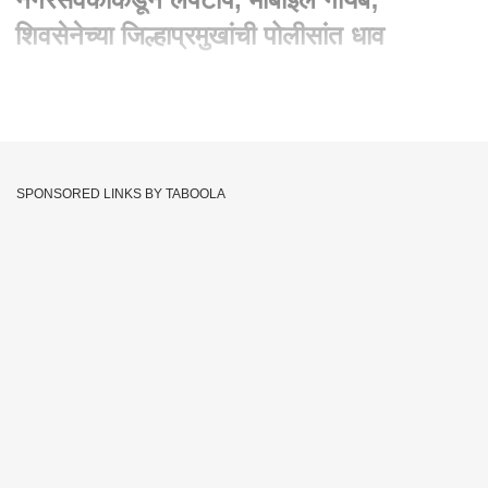
शिवसेनेच्या जिल्हाप्रमुखांची पोलीसांत धाव
Written By :
एबीपी माझा वेब टीम
04 Mar 2021 09:10 PM (IST)
राज्यभरात चर्चेत असलेल्या पूजा चव्हाण मृत्यू प्रकरणात आता आणखी एक
तक्रार दाखल करण्यात आलीय. पूजाच्या मृत्युनंतर पुण्यातले भाजप नगरसेवक
SPONSORED LINKS BY TABOOLA
धनराज घोगरे यांनी तिच्या घरात बेकायदेशीररित्या प्रवेश करून तिचा लॅपटॉप
आणि मोबाईल घेतला आणि त्यातील फोटो, ऑडिओ-व्हीडिओ व्हायरल केले
असा गंभीर आरोप शिवसेनेच्या बीड महिला जिल्हाप्रमुख संगीता चव्हाण यांनी
केलाय. संगीता चव्हाण यांनी तशी तक्रार बीडमध्ये पोलीस ठाण्यात दिलीय.
Pooja Chavan Suicide Case Pune
Tags :
Jayant Patil On Pooja Chavan Murder
Minister Sanjay Rathod
Pooja Chavan Death Case
Pooja Chavan Suicide
Pooja Chavan
Pooja Chavan Suicide Case
Sanjay Rathod