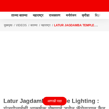
ताज्या बातम्या
महाराष्ट्र
राजकारण
मनोरंजन
क्रीडा
बिझनेस
मुख्यपृष्ठ
VIDEOS
बातम्या
महाराष्ट्र
LATUR JAGDAMBA TEMPLE
LIGHTING : गंजगोलाईची आकर्षक रोषणाई ड्रोन कॅमेराऱ्यात कैद
Latur Jagdamba Temple Lighting :
आणखी पाहा
गंजगोलाईची आकर्षक रोषणाई ड्रोन कॅमेराऱ्यात कैद