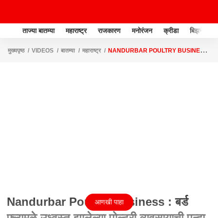
ताज्या बातम्या
महाराष्ट्र
राजकारण
मनोरंजन
क्रीडा
बिझनेस
मुख्यपृष्ठ
VIDEOS
बातम्या
महाराष्ट्र
NANDURBAR POULTRY BUSINESS
: बर्ड फ्ल्यूमुळे उध्वस्त झालेल्या पोल्ट्री व्यवसायाची पुन्हा गगन भरारी
Nandurbar Poultry Business : बर्ड
आणखी पाहा
फ्ल्यूमुळे उध्वस्त झालेल्या पोल्ट्री व्यवसायाची पुन्हा