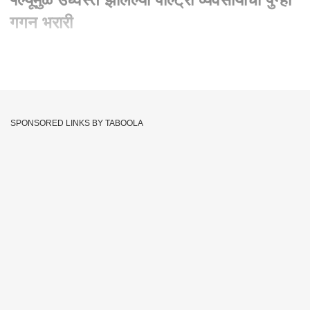
गगन भरारी
Written By :
abp majha web team
28 Dec 2021 02:40 PM (IST)
बर्ड फ्ल्यूमुळे उध्वस्त झालेल्या पोल्ट्री व्यवसायाची पुन्हा गगन भरारी. गुजरात
राज्यात दररोज पाठवली जात आहेत दहा ते बारा लाख अंडी नवापूरमधील
SPONSORED LINKS BY TABOOLA
पोल्ट्री हब पुन्हा गजबजला, जानेवारी 2021 मध्ये नंदुरबार जिल्ह्यात बर्ड
फ्लूने थैमान घातलं होतं. लाखोंच्या घरात कोंबड्या नष्ट करण्यात आल्या होत्या.
या संकटावर मात करत नंदुरबार जिल्ह्यातील पोल्ट्री व्यवसाय जोमाने सुरू
झालायं
Bird Flu
Gujarat
Poultry Business
Navapur
Tags :
Poultry Hub
Destroyed
Gagan Bharari
Andi
Poultry Destroyed
JOIN US ON
Whatsapp
Telegram