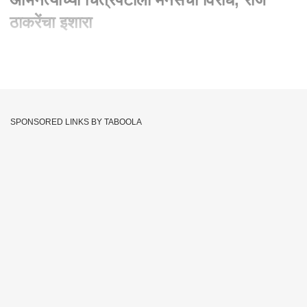
ठाकरेंचा इशारा
Written By :
abp majha web team
22 Sep 2024 07:20 PM (IST)
मुंबई
: पाकिस्तानी अभिनेता फवाद खानच्या
चित्रपटाला महाराष्ट्र नवनिर्माण
सेनेकडून विरोध करण्यात येत आहे. फवादचा 'लिजेंड ऑफ मौला जट'
SPONSORED LINKS BY TABOOLA
चित्रपट प्रदर्शित होऊ देणार नाही, असा इशारा राज ठाकरेंनी दिला आहे.
मनसे अध्यक्ष राज ठाकरेंनी सोशल मीडियावर चित्रपटाचा विरोध केला आहे
आणि ट्वीट करुन इशारा दिला आहे. राज ठाकरेंनी ट्वीटमध्ये म्हटलंय, कलेला
सीमा नसतात, पण पाकच्या बाबतीत हे अमान्य आहे.
पाकिस्तानी अभिनेत्याच्या चित्रपटाला मनसेचा
विरोध
इतर राज्यांच्या सरकारांनीही हा चित्रपट प्रदर्शित होऊ देऊ नये, असंही राज
ठाकरे यांनी म्हटलं आहे. या चित्रपटावरुन राज ठाकरेंनी चित्रपटगृहाच्या
मालकांनीही इशारा दिला आहे. थिएटर मालकांनीही चित्रपट दाखवयाच्या
भानगडीत पडू नये, असं राज ठाकरेंनी म्हटलंय. नवरात्रीदरम्यान मला