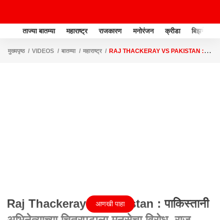
ताज्या बातम्या
महाराष्ट्र
राजकारण
मनोरंजन
क्रीडा
बिझनेस
मुख्यपृष्ठ
VIDEOS
बातम्या
महाराष्ट्र
RAJ THACKERAY VS PAKISTAN :
पाकिस्तानी अभिनेत्याच्या चित्रपटाला मनसेचा विरोध, राज ठाकरेंचा इशारा
Raj Thackeray vs Pakistan : पाकिस्तानी
आणखी पाहा
अभिनेत्याच्या चित्रपटाला मनसेचा विरोध, राज