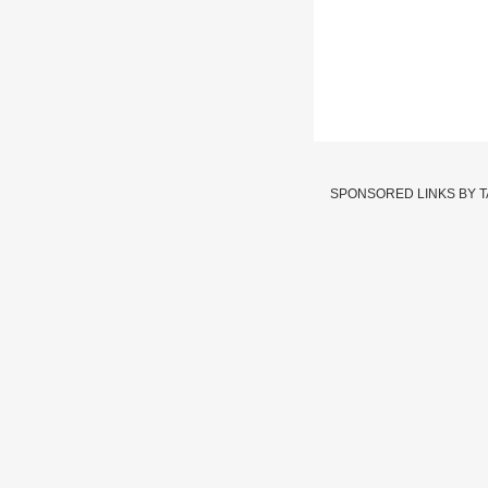
Kokan Election
SPONSORED LINKS BY 
Written By :
abp majha we
02 Jun 2024 11:20 PM (IS
Kokan Election Poll : 
कोकणच्या भूमीत कुणाचा झ
निरीक्षणं काय आहेत ते ज
Poll
Kokan
Tags :
JOIN US ON