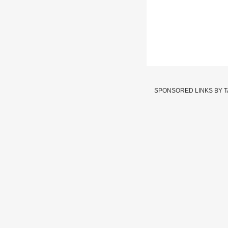
Ground Report
SPONSORED LINKS BY 
Written By :
एबीपी माझा वेब टी
06 May 2020 07:33 PM (IS
ज्या चीनमुळे जगभर कोरोना
यावरचा एबीपी माझाचा ग्रा
Ground Repor
Tags :
Corona Symptoms
Corona News
JOIN US ON