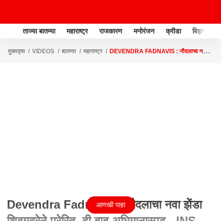
ताज्या बातम्या
महाराष्ट्र
राजकारण
मनोरंजन
क्रीडा
बिझनेस
मुख्यपृष्ठ
VIDEOS
बातम्या
महाराष्ट्र
DEVENDRA FADNAVIS : नौदलाचा नवा
झेंडा शिवमुद्रेने प्रेरित, ही बाब अभिमानास्पद - INS VIKRANT
Devendra Fadnavis : नौदलाचा नवा झेंडा
आणखी पाहा
शिवमुद्रेने प्रेरित, ही बाब अभिमानास्पद - INS