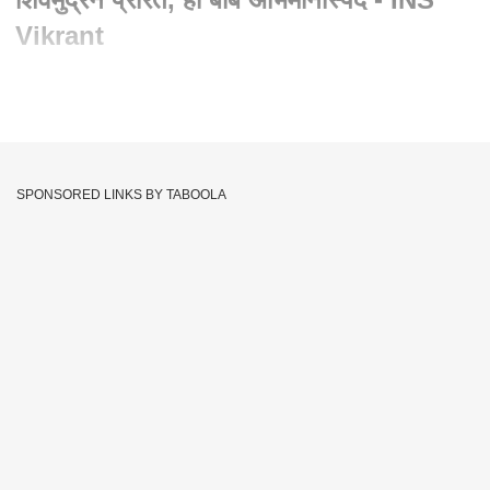
Vikrant
Written By :
abp majha web team
02 Sep 2022 04:56 PM (IST)
Indigenous Aircraft Carrier INS Vikrant
: भारतीय नौदलाची
(Indian Navy) ताकद आणखी वाढली आहे. आज देशाची पहिली स्वदेशी
SPONSORED LINKS BY TABOOLA
विमानवाहू युद्धनौका (India Made Aircraft Carrier) आयएनएस विक्रांत
(INS Vikrant) भारतीय नौदलाच्या लढाऊ ताफ्यात सामील होणार आहे.
पंतप्रधान नरेंद्र मोदी (PM Narendra Modi) यांच्या हस्ते केरळमधील
कोची येथे उद्घाटन पार पडल्यानंतर भारतीय नौदलाच्या ताफ्यात आयएनएस
विक्रांत सामील झाली. पंतप्रधान नरेंद्र मोदी यांनी भारतीय नौदलाचा ध्वज
छत्रपती शिवाजी महाराजांना समर्पित केला आहे.
Chhatrapati Shivaji Maharaj
PM Narendra Modi
Tags :
Indian Navy
PM Narendra Modi
INS Vikrant
Indigenous Aircraft Carrier