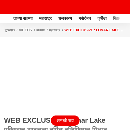
ताज्या बातम्या
महाराष्ट्र
राजकारण
मनोरंजन
क्रीडा
बिझनेस
मुख्यपृष्ठ
VIDEOS
बातम्या
महाराष्ट्र
WEB EXCLUSIVE : LONAR LAKE
परिसरात आढळला दुर्मिळ इजिप्शियन गिधाड EGYPTIAN VULTURE
WEB EXCLUSIVE : Lonar Lake
आणखी पाहा
परिसरात आढळला दुर्मिळ इजिप्शियन गिधाड