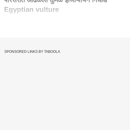
Egyptian vulture
Written By :
संजय महाजन, एबीपी माझा
22 Aug 2021 02:42 PM (IST)
Lonar Sarovar परिसरात आढळला दुर्मिळ Egyptian गिधाड आढळल्यानं
लोणार पक्षीजगताच्या शिरपेचात मानाचा तुरा रोवला आहे.
SPONSORED LINKS BY TABOOLA
Buldhana
Birds
Web Exclusive
Tags :
Lonar Sarovar
Eagle
Rare Egyptian Eagle
Egyptian Eagle
Birds Sanctuary
JOIN US ON
Whatsapp
Telegram