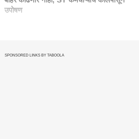
उपोषण
Written By :
गोविंद शेळके, एबीपी माझा
28 Oct 2021 11:56 AM (IST)
प्रलंबित मागण्यासाठी एसटी कर्मचारी कालपासून उपोषणास बसले आहेत
मात्र काल यावर तोडगा न निघाल्याने अखेर आजपासून कामावर न जाण्याचा
SPONSORED LINKS BY TABOOLA
निर्णय एसटी कर्मचाऱ्यांनी घेतला आहे. बीड माजलगाव परळी अंबाजोगाई या
बस स्थानकातून आज येथे एसटी सकाळपासून बाहेर गेलेली नाही. जोपर्यंत
आमच्या मागण्या पूर्ण होत नाही तोपर्यंत आम्ही एसटी बाहेर काढणार नाही या
निर्णयावर एसटी कर्मचारी ठाम आहेत.
St Bus
Beed
Majalgaon
St Worker
Tags :
JOIN US ON
Whatsapp
Telegram