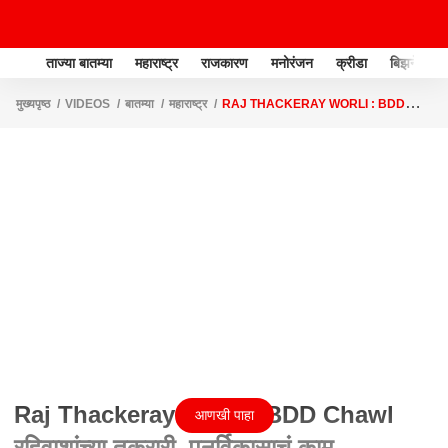
ताज्या बातम्या
महाराष्ट्र
राजकारण
मनोरंजन
क्रीडा
बिझनेस
मुख्यपृष्ठ
VIDEOS
बातम्या
महाराष्ट्र
RAJ THACKERAY WORLI : BDD
CHAWL रहिवाशांच्या तक्रारी, पुनर्विकासाचं काम पाहण्यासाठी राज ठाकरे दाखल
Raj Thackeray Worli : BDD Chawl
आणखी पाहा
रहिवाशांच्या तक्रारी, पुनर्विकासाचं काम