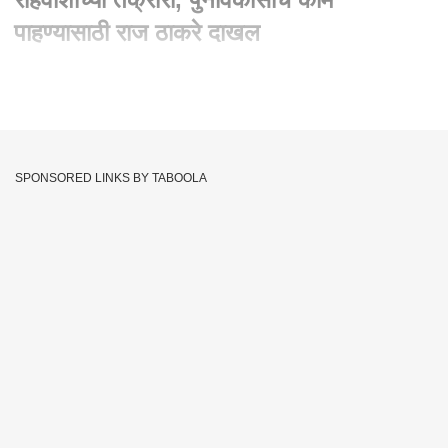
पाहण्यासाठी राज ठाकरे दाखल
Written By :
abp majha web team
04 Nov 2023 11:10 AM (IST)
राज ठाकरेंकडून बीडीडी चाळीच्या पुनर्वसन प्रकल्पाची पाहणी, आदित्य
ठाकरेंच्या मतदारसंघात राज ठाकरेंचा दौरा
SPONSORED LINKS BY TABOOLA
Worli
BDD Chawl
Maharashtra
Tags :
JOIN US ON
Whatsapp
Telegram