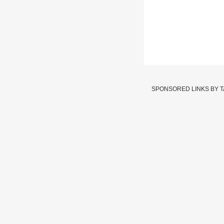
Badlapur Crim
पोलीस जखमी
SPONSORED LINKS BY 
Written By :
abp majha we
20 Aug 2024 06:57 PM (IS
Badlapur Crime News 
Badlapur News 
: देवेंद्र फडणवी
बदलापूरच्या दुर्दैवी घट
ज्येष्ठ विधीज्ञ उज्वल निक
आहे.