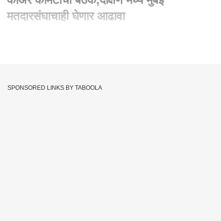
मतदारसंघाचाही घेणार आढावा
Written By :
abp majha web team
13 Oct 2023 01:56 PM (IST)
Anurag Thakur : अनुराग ठाकूर यांनी कोऊर कमिटीची बोलावली बैठक,
दक्षिण मध्य मुंबई मतदारसंघाचाही घेणार आढावा
SPONSORED LINKS BY TABOOLA
Anurag Thakur
ABP Majha
Mumbai
Tags :
Maharashtra
Bjp Office
Ashish Shelar
JOIN US ON
Whatsapp
Telegram