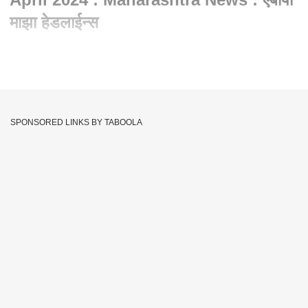
माझा हेडलाईन्स
Written By :
abp majha web team
15 Apr 2024 12:56 PM (IST)
ABP Majha Headlines : 12 PM : 15 April 2024 :
Maharashtra News : एबीपी माझा हेडलाईन्स
SPONSORED LINKS BY TABOOLA
ABP Majha LIVE
Abp Maza
Abp Maza Live
Tags :
महाराष्ट्र Abp Maza
JOIN US ON
Whatsapp
Telegram