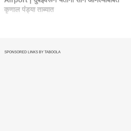
कृणाल पंड्या ताब्यात
Written By :
एबीपी माझा वेब टीम
13 Nov 2020 12:28 AM (IST)
दुबईवरून येताना सोनं आणल्याबाबत कृणाल पंड्या ताब्यात
SPONSORED LINKS BY TABOOLA
Krunal Pandya Arrest
Krunal Pandya Gold
Tags :
Krunal Pandya
Mumbai Airport
JOIN US ON
Whatsapp
Telegram