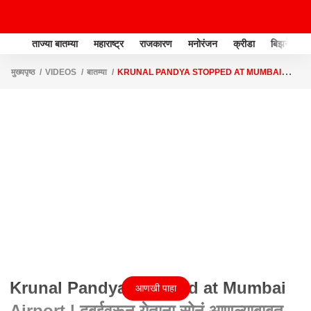
ताज्या बातम्या
महाराष्ट्र
राजकारण
मनोरंजन
क्रीडा
बिझनेस
मुख्यपृष्ठ
VIDEOS
बातम्या
KRUNAL PANDYA STOPPED AT MUMBAI
AIRPORT | दुबईवरून येताना सोनं आणल्याबाबत कृणाल पंड्या ताब्यात
Krunal Pandya Stopped at Mumbai
आणखी पाहा
Airport | दुबईवरून येताना सोनं आणल्याबाबत