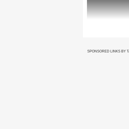
Kedarnath Heli
सुरक्षित
SPONSORED LINKS BY 
Written By :
abp majha we
17 May 2025 01:07 PM (IS
केदारनाथमध्ये हेलिकॉप्ट
हेलिकॉप्टरमधील सर्व प्रवा
हेलिअँब्युलन्सचा केदारन
अपघातात हेलिकॉप्टरचं मो
केदारनाथ मध्ये हेलिकॉप्ट
हेलीपॅड वरती हा अपघात झ
आपण पाहतो आहे. केदारनाथ