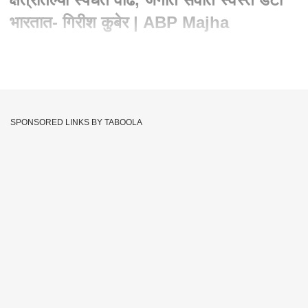
भारतात- गिरीश कुबेर | ABP Majha
Written By :
एबीपी माझा वेब टीम
03 Dec 2019 05:18 PM (IST)
जिओमुळे दूरसंचार क्षेत्रातल्या स्पर्धेत वाढ, जगात सर्वात स्वस्त डेटा भारतात-
गिरीश कुबेर
SPONSORED LINKS BY TABOOLA
Mobile Data Rates
Girish Kuber
Vodafone
Tags :
Jio
Reliance
Airtel
JOIN US ON
Whatsapp
Telegram