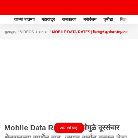
ताज्या बातम्या
महाराष्ट्र
राजकारण
मनोरंजन
क्रीडा
बिझनेस
मुख्यपृष्ठ
VIDEOS
बातम्या
MOBILE DATA RATES | जिओमुळे दूरसंचार क्षेत्रातल्या
स्पर्धेत वाढ, जगात सर्वात स्वस्त डेटा भारतात- गिरीश कुबेर | ABP MAJHA
Mobile Data Rates | जिओमुळे दूरसंचार
आणखी पाहा
क्षेत्रातल्या स्पर्धेत वाढ, जगात सर्वात स्वस्त डेटा