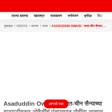
ताज्या बातम्या
महाराष्ट्र
राजकारण
मनोरंजन
क्रीडा
बिझनेस
मुख्यपृष्ठ
VIDEOS
बातम्या
भारत
ASADUDDIN OWAISI : भारत-चीन सैन्याच्या
झटापटीवरुन ओवैसींचं पंतप्रधान मोदींना आव्हान ABP MAJHA
Asaduddin Owaisi : भारत-चीन सैन्याच्या
आणखी पाहा
झटापटीवरुन ओवैसींचं पंतप्रधान मोदींना आव्हान