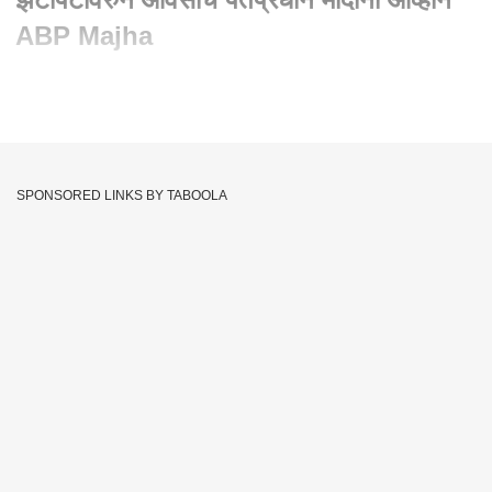
ABP Majha
Written By :
abp majha web team
13 Dec 2022 02:22 PM (IST)
भारत-चीन सैन्याच्या झटापटीवरुन ओवैसींचं पंतप्रधान मोदींना आव्हान,
घटनास्थळी सर्वदलीय शिष्टमंडळाला घेऊन जाण्याचं आव्हान,
SPONSORED LINKS BY TABOOLA
Asaduddin Owaisi
LAC
India China Border
Tags :
JOIN US ON
Whatsapp
Telegram