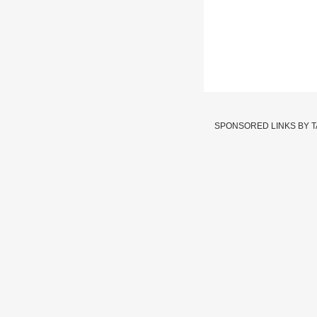
शांतता प्रस्थापि
राजनाथ सिंह
SPONSORED LINKS BY 
Written By :
एबीपी माझा वेब टी
11 Feb 2021 02:19 PM (IS
नवी दिल्ली :
भारत आणि चीन 
आहे. भारत आणि चीन यांच्य
संरक्षणमंत्री राजनाथ सिंह
China Attack
Tags :
India China
India 