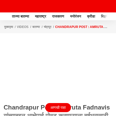
ताज्या बातम्या
महाराष्ट्र
राजकारण
मनोरंजन
क्रीडा
बिझनेस
मुख्यपृष्ठ
VIDEOS
बातम्या
चंद्रपूर
CHANDRAPUR POST : AMRUTA
FADNAVIS यांच्याबद्दल आक्षेपार्ह पोस्ट करणाऱ्याला वर्षभरासाठी केलं तडीपार
Chandrapur Post : Amruta Fadnavis
आणखी पाहा
यांच्याबद्दल आक्षेपार्ह पोस्ट करणाऱ्याला वर्षभरासाठी