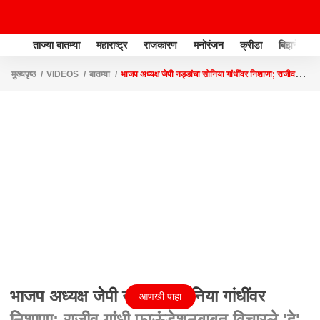
ताज्या बातम्या
महाराष्ट्र
राजकारण
मनोरंजन
क्रीडा
बिझनेस
मुख्यपृष्ठ
VIDEOS
बातम्या
भाजप अध्यक्ष जेपी नड्डांचा सोनिया गांधींवर निशाणा; राजीव
गांधी फाऊंडेशनबाबत विचारले 'हे' प्रश्न
भाजप अध्यक्ष जेपी नड्डांचा सोनिया गांधींवर
आणखी पाहा
निशाणा; राजीव गांधी फाऊंडेशनबाबत विचारले 'हे'