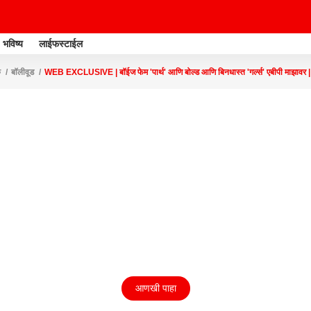
भविष्य
लाईफस्टाईल
क
बॉलीवूड
WEB EXCLUSIVE | बॉईज फेम 'पार्थ' आणि बोल्ड आणि बिनधास्त 'गर्ल्स' एबीपी माझावर
आणखी पाहा