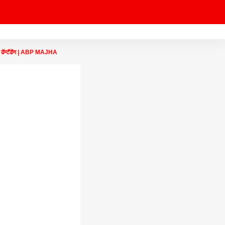
 | ढॅण्टॅढॅण | ABP MAJHA