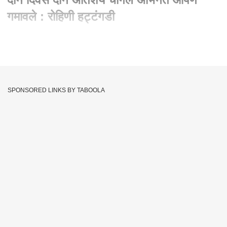
गमावले : रोहिणी हट्टंगडी
Written By :
एबीपी माझा वेब टीम
30 Apr 2020 11:11 AM (IST)
बॉलिवूडचे ज्येष्ठ अभिनेते ऋषी कपूर यांचं निधन झालं. वयाच्या 68 व्या वर्षी
त्यांनी मुंबईतील सर एच एन रिलायन्स फाऊंडेशन रुग्णालयात अखेरचा श्वास
SPONSORED LINKS BY TABOOLA
घेतला. ऋषी कपूर यांना एक आठवड्यापासून रुग्णालयात उपचार सुरु होते.
ऋषी कपूर यांचे बंधू रणधीर कपूर यांनी या वृत्ताला दुजोरा दिला आहे. सलग
दुसऱ्या दोन कलाकार गमावल्याने बॉलिवूडवर शोककळा पसरली आहे.
Rohini Hattangadi Reaction
Tags :
Rishi Kapoor Passes Away
Rishi Kapoor
Bollywood
JOIN US ON
Whatsapp
Telegram