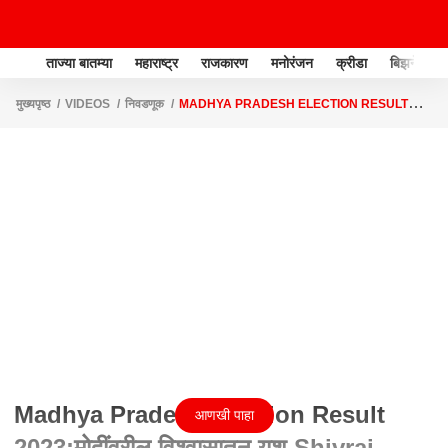
ताज्या बातम्या
महाराष्ट्र
राजकारण
मनोरंजन
क्रीडा
बिझनेस
मुख्यपृष्ठ
VIDEOS
निवडणूक
MADHYA PRADESH ELECTION RESULT
2023:मोदींवरील विश्वासातून यश,SHIVRAJ SINGH CHAUHAN यांची प्रतिक्रिया
Madhya Pradesh Election Result
आणखी पाहा
2023:मोदींवरील विश्वासातून यश,Shivraj