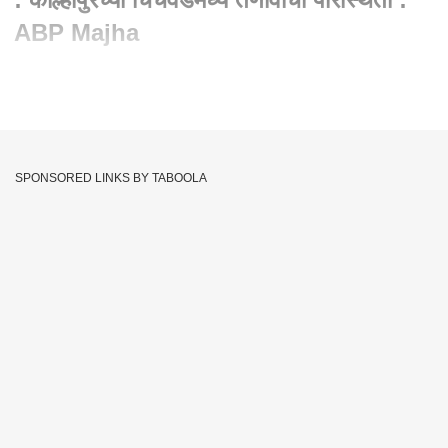
ABP Majha
Written By :
abp majha web team
05 Nov 2023 11:58 AM (IST)
कोल्हापूर जिल्ह्यामध्ये 86 ग्रामपंचायतीसाठी मतदानाला सुरुवात, दीड हजार
उमेदवारांची प्रतिष्ठा पणाला
SPONSORED LINKS BY TABOOLA
Gram Panchayat Elections
Kolhapur
Tags :
Maharashtra
JOIN US ON
Whatsapp
Telegram