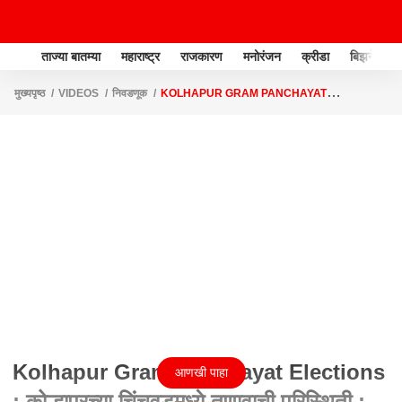
ताज्या बातम्या
महाराष्ट्र
राजकारण
मनोरंजन
क्रीडा
बिझनेस
मुख्यपृष्ठ
VIDEOS
निवडणूक
KOLHAPUR GRAM PANCHAYAT
ELECTIONS : कोल्हापुरच्या चिंचवडमध्ये तणावाची परिस्थिती : ABP MAJHA
Kolhapur Gram Panchayat Elections
आणखी पाहा
: कोल्हापुरच्या चिंचवडमध्ये तणावाची परिस्थिती :