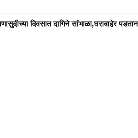
सणासुदीच्या दिवसात दागिने सांभाळा,घराबाहेर पडता