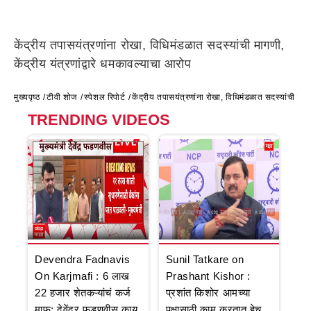
केंद्रीय तपासयंत्रणांना रोखा, विधिमंडळात सदस्यांची मागणी,
केंद्रीय यंत्रणांद्वारे धमकावल्याचा आरोप
मुख्यपृष्ठ
टीवी शोज
स्पेशल रिपोर्ट
केंद्रीय तपासयंत्रणांना रोखा, विधिमंडळात सदस्यांची मागणी
TRENDING VIDEOS
Devendra Fadnavis
Sunil Tatkare on
On Karjmafi : 6 लाख
Prashant Kishor :
22 हजार शेतकऱ्यांचं कर्ज
प्रशांत किशोर आमच्या
माफ; देवेंद्र फडणवीस काय
पक्षासाठी काम करतात हेच