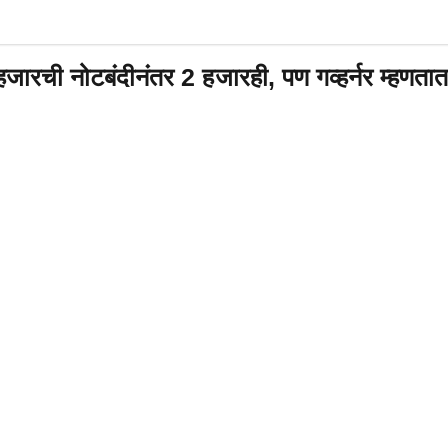
ी नोटबंदीनंतर 2 हजारही, पण गव्हर्नर म्हणतात