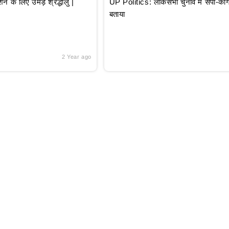
े लिए उमड़े श्रद्धालु |
UP Politics: लोकसभा चुनाव में सपा-कांग्
बताया
2 Year ago