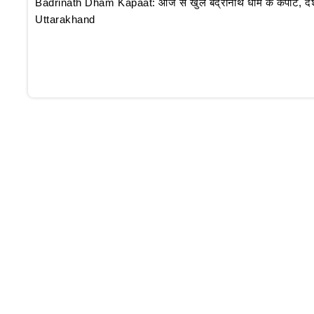
Badrinath Dham Kapaat: आज से खुले बद्रीनाथ धाम के कपाट, दर्शन क
Uttarakhand