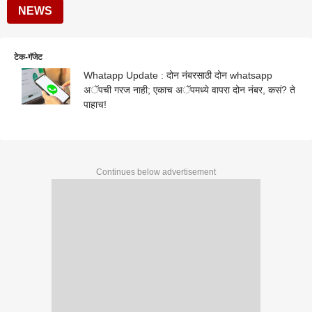
NEWS
टेक-गॅजेट
Whatapp Update : दोन नंबरसाठी दोन whatsapp
अॅपची गरज नाही; एकाच अॅपमध्ये वापरा दोन नंबर, कसं? ते
पाहाच!
Continues below advertisement