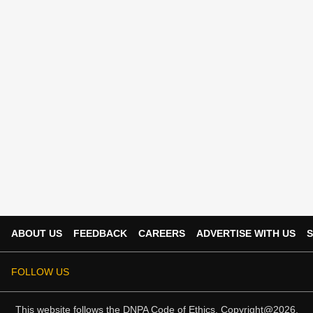
ABOUT US
FEEDBACK
CAREERS
ADVERTISE WITH US
S
FOLLOW US
This website follows the
DNPA Code of Ethics.
Copyright@2026.