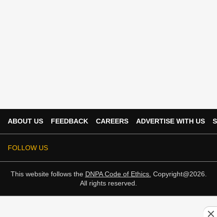
ABOUT US
FEEDBACK
CAREERS
ADVERTISE WITH US
S
FOLLOW US
This website follows the
DNPA Code of Ethics.
Copyright@2026.
All rights reserved.