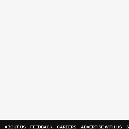
ABOUT US
FEEDBACK
CAREERS
ADVERTISE WITH US
S