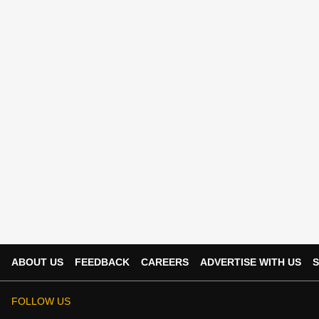
ABOUT US
FEEDBACK
CAREERS
ADVERTISE WITH US
S
FOLLOW US