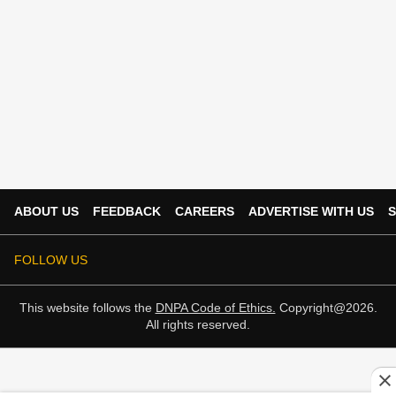
ABOUT US
FEEDBACK
CAREERS
ADVERTISE WITH US
S
FOLLOW US
This website follows the
DNPA Code of Ethics.
Copyright@2026.
All rights reserved.