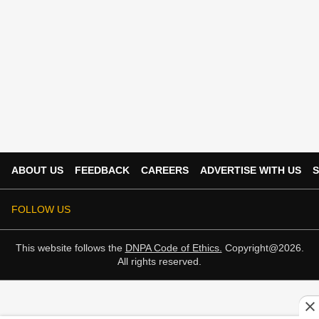
ABOUT US
FEEDBACK
CAREERS
ADVERTISE WITH US
S
FOLLOW US
This website follows the
DNPA Code of Ethics.
Copyright@2026.
All rights reserved.