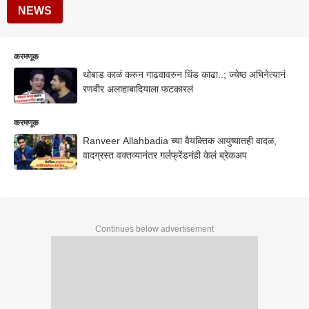
NEWS
करमणूक
थोबाड काळं करुन गाढवावरुन धिंड काढा..; ज्येष्ठ अभिनेत्यानं
रणवीर अलाहाबादियाला फटकारलं
करमणूक
Ranveer Allahbadia च्या वैयक्तिक आयुष्यातही वादळ,
वादग्रस्त वक्तव्यानंतर गर्लफ्रेंडनंही केलं ब्रेकअप
Continues below advertisement