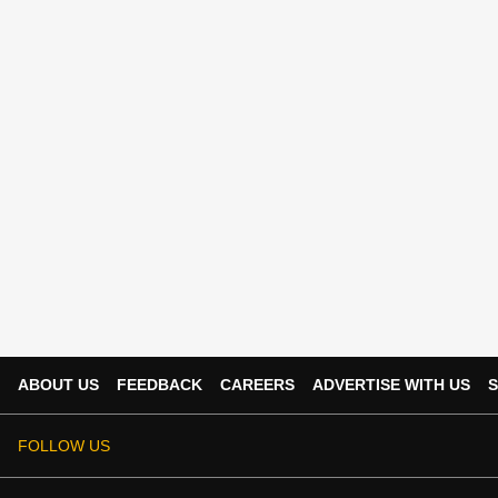
ABOUT US
FEEDBACK
CAREERS
ADVERTISE WITH US
S
FOLLOW US