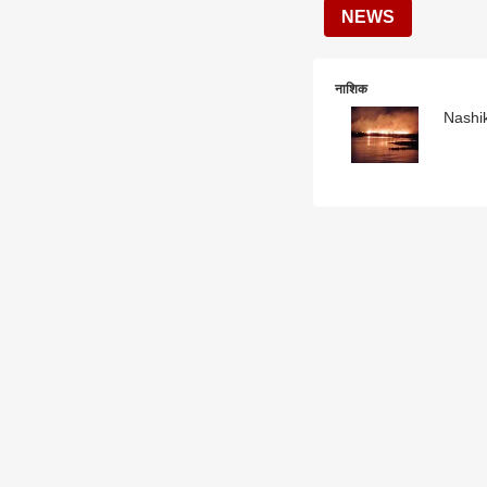
NEWS
नाशिक
Nashik 