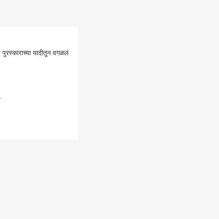
 पुरस्काराच्या यादीतून वगळलं
र