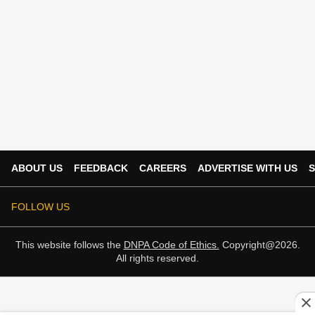
ABOUT US
FEEDBACK
CAREERS
ADVERTISE WITH US
S
FOLLOW US
This website follows the
DNPA Code of Ethics.
Copyright@2026.
All rights reserved.