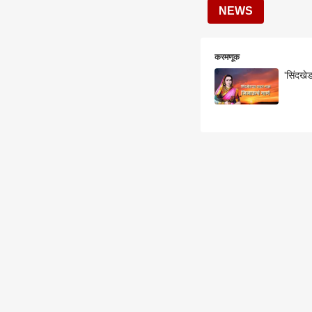
NEWS
करमणूक
'सिंदखेड