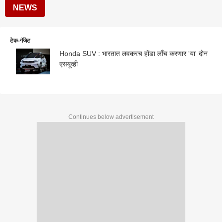
NEWS
टेक-गॅजेट
Honda SUV : भारतात लवकरच होंडा लाँच करणार 'या' दोन
एसयूव्ही
Continues below advertisement