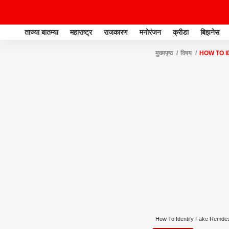
ताज्या बातम्या
महाराष्ट्र
राजकारण
मनोरंजन
क्रीडा
बिझनेस
मुख्यपृष्ठ
विषय
HOW TO I
How To Identify Fake Remdes