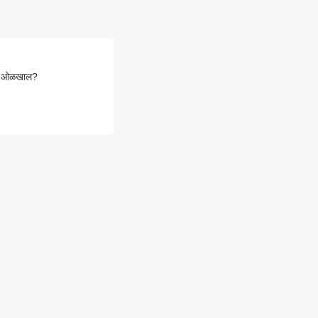
सं ओळखाल?