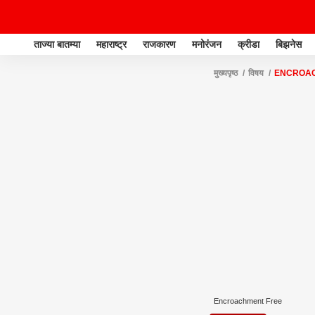
ताज्या बातम्या
महाराष्ट्र
राजकारण
मनोरंजन
क्रीडा
बिझनेस
मुख्यपृष्ठ
विषय
ENCROAC
Encroachment Free