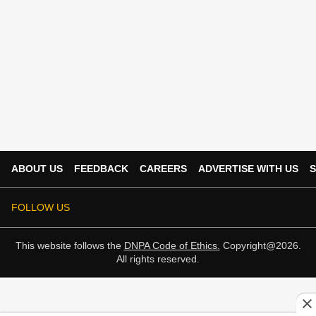
ABOUT US
FEEDBACK
CAREERS
ADVERTISE WITH US
S
FOLLOW US
This website follows the
DNPA Code of Ethics.
Copyright@2026.
All rights reserved.