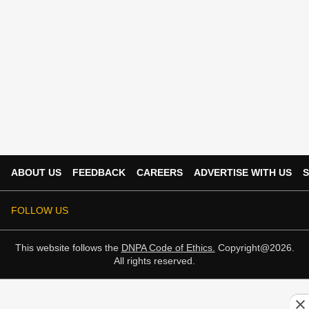
ABOUT US
FEEDBACK
CAREERS
ADVERTISE WITH US
S
FOLLOW US
This website follows the
DNPA Code of Ethics.
Copyright@2026.
All rights reserved.