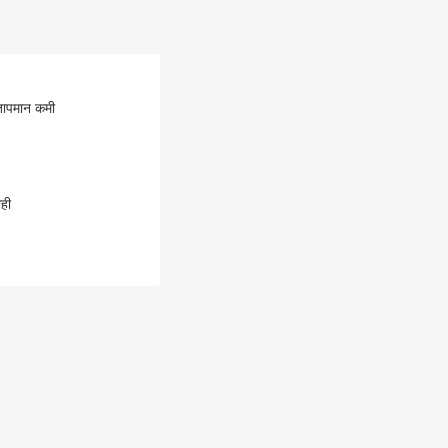
े तापमान कमी
ाही