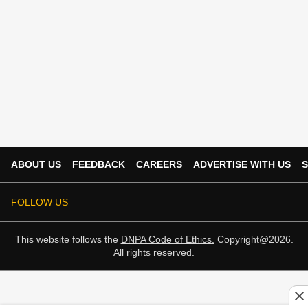
ABOUT US
FEEDBACK
CAREERS
ADVERTISE WITH US
S
FOLLOW US
This website follows the
DNPA Code of Ethics.
Copyright@2026.
All rights reserved.