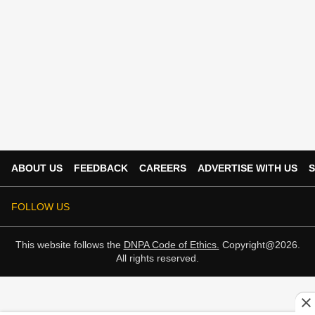
ABOUT US
FEEDBACK
CAREERS
ADVERTISE WITH US
S
FOLLOW US
This website follows the
DNPA Code of Ethics.
Copyright@2026.
All rights reserved.