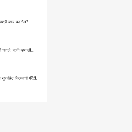
 रात्री काय घडलेलं?
ावले, पत्नी म्हणाली...
ुपरहिट फिल्म्सची गॅरेंटी,