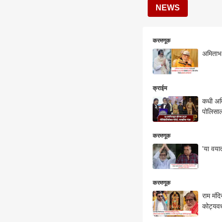
NEWS
करमणूक
अमिताभ 
क्राईम
कधी अमि
पोलिसाल
करमणूक
'या वया
करमणूक
राम मंद
कोट्यवध