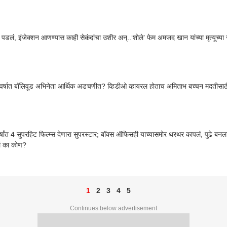
 पडलं, इंजेक्शन आणण्यास काही सेकंदांचा उशीर अन्..‘शोले’ फेम अमजद खान यांच्या मृत्यूच्या
 वर्षात बॉलिवूड अभिनेता आर्थिक अडचणीत? व्हिडीओ व्हायरल होताच अमिताभ बच्चन मदतीसाठी ध
्षांत 4 सुपरहिट फिल्म्स देणारा सुपरस्टार; बॉक्स ऑफिसही याच्यासमोर थरथर कापलं, पुढे बनला स
 का कोण?
1
2
3
4
5
Continues below advertisement