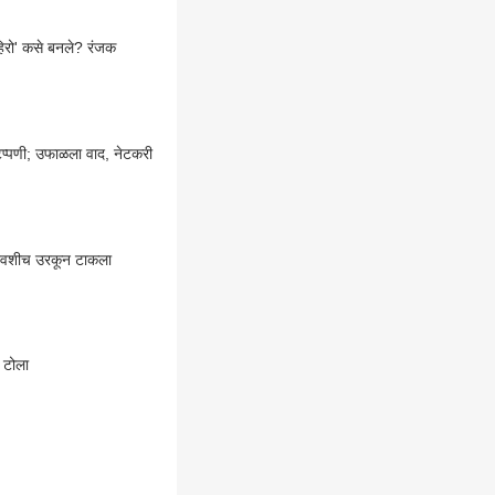
'हिरो' कसे बनले? रंजक
 टिप्पणी; उफाळला वाद, नेटकरी
 दिवशीच उरकून टाकला
चा टोला