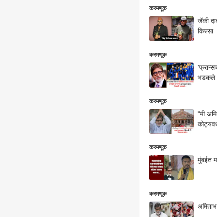
करमणूक
जॅकी दा
किस्सा
करमणूक
'फ्रान्
भडकले
करमणूक
"मी अमि
कोट्यवध
करमणूक
मुंबईत 
करमणूक
अमिताभ 