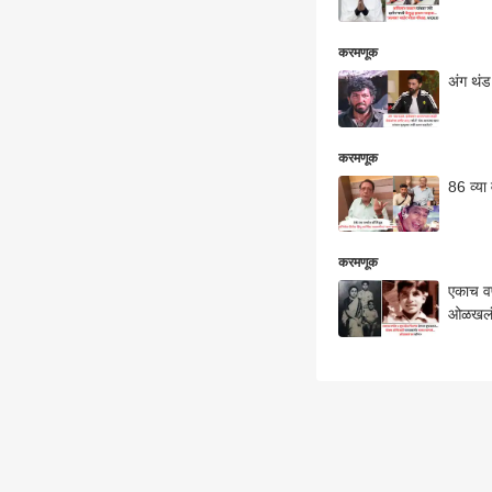
करमणूक
अंग थंड
करमणूक
86 व्या
करमणूक
एकाच वर
ओळखलं