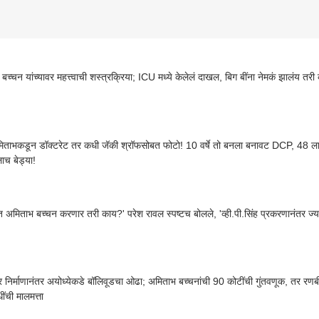
बच्चन यांच्यावर महत्त्वाची शस्त्रक्रिया; ICU मध्ये केलेलं दाखल, बिग बींना नेमकं झालंय तर
ताभकडून डॉक्टरेट तर कधी जॅकी श्रॉफसोबत फोटो! 10 वर्षे तो बनला बनावट DCP, 48 लाखा
ाच बेड्या!
त अमिताभ बच्चन करणार तरी काय?' परेश रावल स्पष्टच बोलले, 'व्ही.पी.सिंह प्रकरणानंतर ज्या प्
िर निर्माणानंतर अयोध्येकडे बॉलिवूडचा ओढा; अमिताभ बच्चनांची 90 कोटींची गुंतवणूक, तर रणब
ींची मालमत्ता