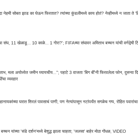
दा नेहमी सोबत झाड का घेऊन फिरतात? त्यांच्या कुंडलीमध्ये काय होतं? नेव्हीमध्ये न जाता ते 
सचा संघ, 11 खेळाडू... 10 काळे... 1 गोरा?'; FIFAच्या संघावर अमिताभ बच्चन यांची वर्णद्वेषी
ताभ, मला अयोध्येत जमीन घ्यायचीय..."; पहाटे 3 वाजता 'बिग बीं'नी फिरवलेला फोन, दुसऱ्या
ींचा व्यवहार
महानायकांच्या घरात शिरलं पावसाचं पाणी, पण नेत्यांपासून नटांपर्यंत सगळेच गप्प, रोहित पवारां
बच्चन यांच्या 'संडे दर्शन'मध्ये बेशुद्ध झाला चाहता; 'जलसा' बाहेर मोठा गोंधळ, VIDEO