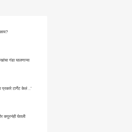
ी काय?
ंचा गंडा घालणाऱ्या
रकारे टार्गेट केलं ..'
ीर कपूरनंही घेतली