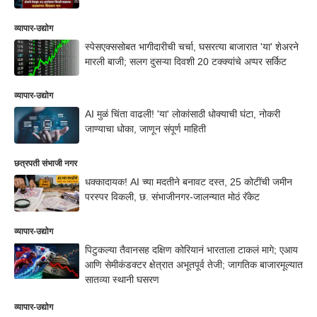
व्यापार-उद्योग
स्पेसएक्ससोबत भागीदारीची चर्चा, घसरत्या बाजारात 'या' शेअरने
मारली बाजी; सलग दुसऱ्या दिवशी 20 टक्क्यांचे अप्पर सर्किट
व्यापार-उद्योग
AI मुळं चिंता वाढली! 'या' लोकांसाठी धोक्याची घंटा, नोकरी
जाण्याचा धोका, जाणून संपूर्ण माहिती
छत्रपती संभाजी नगर
धक्कादायक! AI च्या मदतीने बनावट दस्त, 25 कोटींची जमीन
परस्पर विकली, छ. संभाजीनगर-जालन्यात मोठं रॅकेट
व्यापार-उद्योग
पिटुकल्या तैवानसह दक्षिण कोरियानं भारताला टाकलं मागे; एआय
आणि सेमीकंडक्टर क्षेत्रात अभूतपूर्व तेजी; जागतिक बाजारमूल्यात
सातव्या स्थानी घसरण
व्यापार-उद्योग