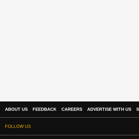
ABOUT US
FEEDBACK
CAREERS
ADVERTISE WITH US
S
FOLLOW US