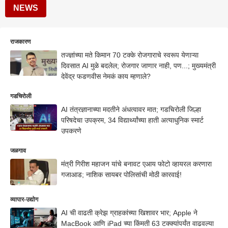
NEWS
राजकारण
तज्ज्ञांच्या मते किमान 70 टक्के रोजगाराचे स्वरूप येणाऱ्या
दिवसात AI मुळे बदलेल; रोजगार जाणार नाही, पण...; मुख्यमंत्री
देवेंद्र फडणवीस नेमकं काय म्हणाले?
गडचिरोली
AI तंत्रज्ञानाच्या मदतीने अंधत्वावर मात; गडचिरोली जिल्हा
परिषदेचा उपक्रम, 34 विद्यार्थ्यांच्या हाती अत्याधुनिक स्मार्ट
उपकरणे
जळगाव
मंत्री गिरीश महाजन यांचे बनावट एआय फोटो व्हायरल करणारा
गजाआड; नाशिक सायबर पोलिसांची मोठी कारवाई!
व्यापार-उद्योग
AI ची वाढती क्रेझ ग्राहकांच्या खिशावर भार; Apple ने
MacBook आणि iPad च्या किंमती 63 टक्क्यांपर्यंत वाढवल्या