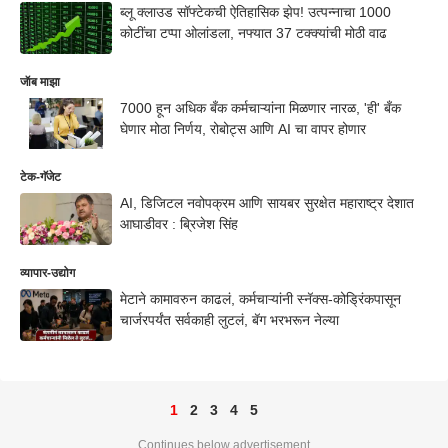
ब्लू क्लाउड सॉफ्टेकची ऐतिहासिक झेप! उत्पन्नाचा 1000
कोटींचा टप्पा ओलांडला, नफ्यात 37 टक्क्यांची मोठी वाढ
जॅाब माझा
7000 हून अधिक बँक कर्मचाऱ्यांना मिळणार नारळ, 'ही' बँक
घेणार मोठा निर्णय, रोबोट्स आणि AI चा वापर होणार
टेक-गॅजेट
AI, डिजिटल नवोपक्रम आणि सायबर सुरक्षेत महाराष्ट्र देशात
आघाडीवर : ब्रिजेश सिंह
व्यापार-उद्योग
मेटाने कामावरुन काढलं, कर्मचाऱ्यांनी स्नॅक्स-कोड्रिंकपासून
चार्जरपर्यंत सर्वकाही लुटलं, बॅग भरभरून नेल्या
1
2
3
4
5
Continues below advertisement